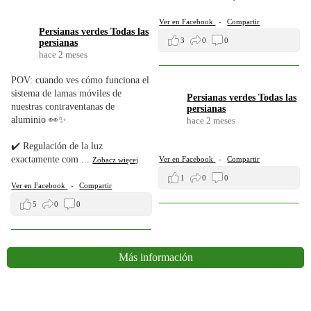
.
Ver en Facebook
-
Compartir
Persianas verdes Todas las
3
0
0
persianas
hace 2 meses
POV: cuando ves cómo funciona el
sistema de lamas móviles de
Persianas verdes Todas las
nuestras contraventanas de
persianas
aluminio 👀✨
hace 2 meses
.
✔️ Regulación de la luz
exactamente com
...
Ver en Facebook
-
Compartir
Zobacz więcej
.
1
0
0
Ver en Facebook
-
Compartir
5
0
0
Más información