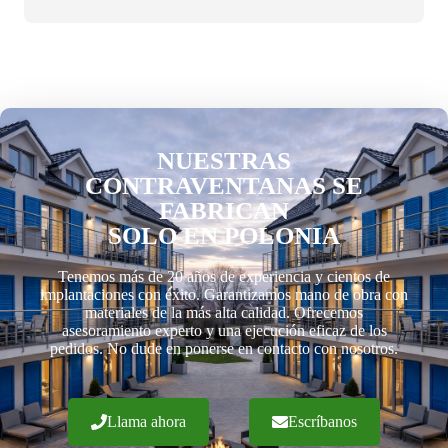
NUESTRAS
CONTRAVENTANAS SE
FABRICAN
SOLO EN POLONIA
Tenemos más de 20 años de experiencia y cientos de
implantaciones con éxito. Garantizamos mano de obra con
materiales de la más alta calidad. Ofrecemos
asesoramiento experto y una ejecución eficaz de los
pedidos. No dude en ponerse en contacto con nosotros.
Llama ahora
Escríbanos