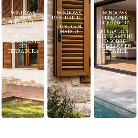
WINDOWS
WINDOWS
WINDOWS
VISIÓN
DESCUBRIBLE
PLEGABLE
GENERAL
CORREDERA
CON O SIN
DECORACIÓN
MARCO
PLEGADO Y
MURAL
DESLIZAMIENT
PERMANENTE
O SOBRE
SIN
RODILLOS EN
CERRADURA
EL CARRIL