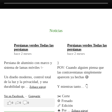
Noticias
Persianas verdes Todas las
Persianas verdes Todas las
persianas
persianas
hace 2 meses
hace 2 meses
Persiana de aluminio con marco y
}
sistema de lamas móviles ✨
POV: Cuando alguien piensa que
las contraventanas simplemente
Un diseño moderno, control total
aparecen ya hechas 😅
de la luz y la privacidad, y una
durabilidad qu
...
Y mientras tanto… 👇
Zobacz więcej
.
✂️ Corte
Ver en Facebook
-
Compartir
⚙️ Fresado
0
0
0
📏 Edición
🔥 Pre
...
Zobacz więcej