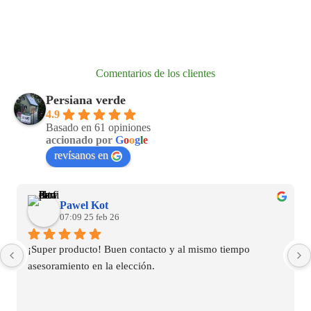
Comentarios de los clientes
Persiana verde
4.9
Basado en 61 opiniones
accionado por
G
o
o
g
l
e
revísanos en
Pawel Kot
07:09 25 feb 26
¡Super producto! Buen contacto y al mismo tiempo 
asesoramiento en la elección.