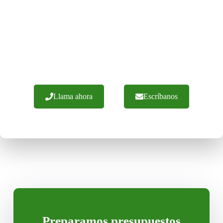
SOLO EN POLONIA
Tenemos más de 20 años de experiencia y cientos de
implantaciones con éxito. Garantizamos mano de obra con
materiales de la más alta calidad. Ofrecemos
asesoramiento experto y una ejecución eficaz de los
pedidos. No dude en ponerse en contacto con nosotros.
Llama ahora
Escríbanos
Preparamos presupuestos