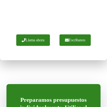
Tenemos más de 20 años de experiencia y cientos de
implantaciones con éxito. Garantizamos mano de obra con
materiales de la más alta calidad. Ofrecemos
asesoramiento experto y una ejecución eficaz de los
pedidos. No dude en ponerse en contacto con nosotros.
Llama ahora
Escríbanos
Preparamos presupuestos