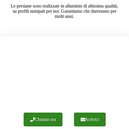
Le persiane sono realizzate in alluminio di altissima qualità,
su profili stampati per noi. Garantiamo che dureranno per
molti anni.
LE NOSTRE PERSIANE SONO
PRODOTTE
SOLI IN POLONIA
Abbiamo oltre 20 anni di esperienza e centinaia di
realizzazioni di successo. Garantiamo una lavorazione con
materiali di altissima qualità. Offriamo una consulenza
esperta e un'esecuzione efficiente degli ordini. Vi
invitiamo a contattarci.
Chiama ora
Scrivici