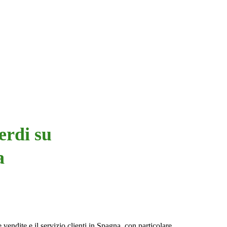
erdi su
a
 vendite e il servizio clienti in Spagna, con particolare