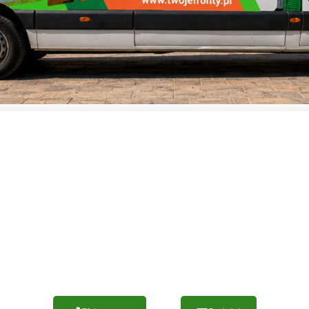
LE NOSTRE PERSIANE SONO PRODOTTE
SOLI IN POLONIA
realizzazioni di successo. Garantiamo una lavorazione con materiali di 
un'esecuzione efficiente degli ordini. Vi invitiamo a contattarci.