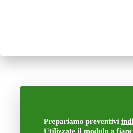
Prepariamo preventivi
ind
Utilizzate il modulo a fian