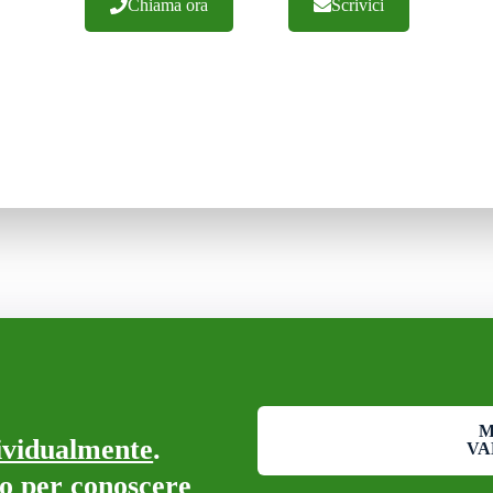
Chiama ora
Scrivici
M
ividualmente
.
VA
co per conoscere