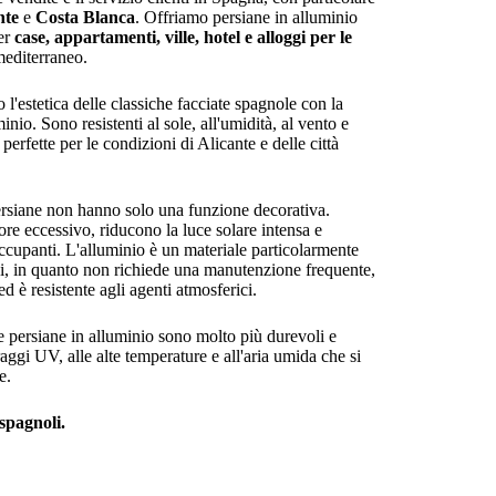
nte
e
Costa Blanca
. Offriamo persiane in alluminio
per
case, appartamenti, ville, hotel e alloggi per le
mediterraneo.
l'estetica delle classiche facciate spagnole con la
nio. Sono resistenti al sole, all'umidità, al vento e
perfette per le condizioni di Alicante e delle città
rsiane non hanno solo una funzione decorativa.
ore eccessivo, riducono la luce solare intensa e
ccupanti. L'alluminio è un materiale particolarmente
ni, in quanto non richiede una manutenzione frequente,
d è resistente agli agenti atmosferici.
e persiane in alluminio sono molto più durevoli e
raggi UV, alle alte temperature e all'aria umida che si
e.
 spagnoli.