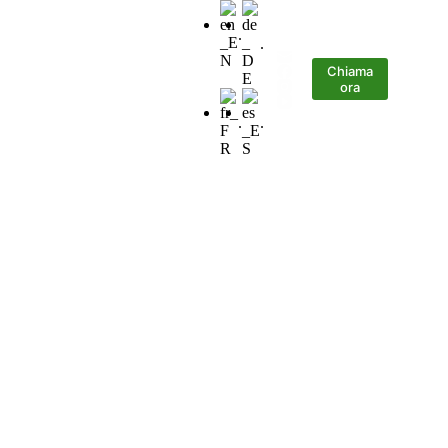
.
.
Chiama
caricare
Contatto
ora
.
.