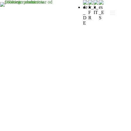
Okiennice w Alicante - polski
oddział