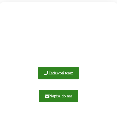
NASZE OKIENNICE
PRODUKUJEMY
SAMI W POLSCE
Posiadamy ponad 20 lat doświadczenia i setki udanych
realizacji. Gwarantujemy wykonanie z najwyższej jakości
materiałów. Oferujemy fachowe doradztwo i sprawną
realizację zamówień. Zapraszamy do kontaktu.
Zadzwoń teraz
Napisz do nas