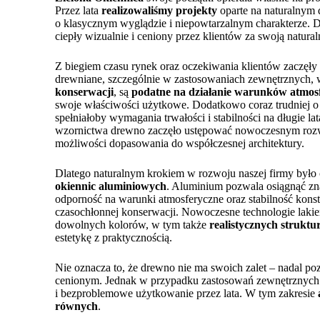
Przez lata
realizowaliśmy projekty
oparte na naturalnym 
o klasycznym wyglądzie i niepowtarzalnym charakterze. Dr
ciepły wizualnie i ceniony przez klientów za swoją natural
Z biegiem czasu rynek oraz oczekiwania klientów zaczęły 
drewniane, szczególnie w zastosowaniach zewnętrznych
konserwacji
, są
podatne na działanie warunków atmos
swoje właściwości użytkowe. Dodatkowo coraz trudniej o 
spełniałoby wymagania trwałości i stabilności na długie 
wzornictwa drewno zaczęło ustępować nowoczesnym rozwi
możliwości dopasowania do współczesnej architektury.
Dlatego naturalnym krokiem w rozwoju naszej firmy było c
okiennic aluminiowych
. Aluminium pozwala osiągnąć zn
odporność na warunki atmosferyczne oraz stabilność konst
czasochłonnej konserwacji. Nowoczesne technologie laki
dowolnych kolorów, w tym także
realistycznych struk
estetykę z praktycznością.
Nie oznacza to, że drewno nie ma swoich zalet – nadal p
cenionym. Jednak w przypadku zastosowań zewnętrznych
i bezproblemowe użytkowanie przez lata. W tym zakresie
równych
.