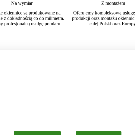
Na wymiar
Z montażem
e okiennice są produkowane na
Oferujemy kompleksową usługę
 z dokładnością co do milimetra.
produkcji oraz montażu okiennic 
y profesjonalną usułgę pomiaru.
całej Polski oraz Europy
NASZE OKIENNICE PRODUKUJEMY
SAMI W POLSCE
ch realizacji. Gwarantujemy wykonanie z najwyższej jakości materiałó
zamówień. Zapraszamy do kontaktu.