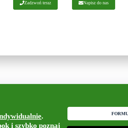
Zadzwoń teraz
Napisz do nas
FORM
indywidualnie
.
bok i szybko poznaj