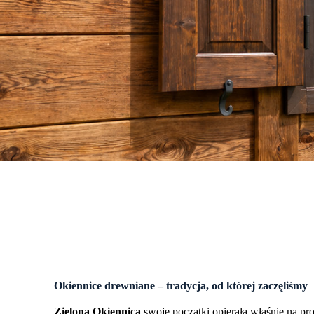
Okiennice drewniane – tradycja, od której zaczęliśmy
Zielona Okiennica
swoje początki opierała właśnie na pr