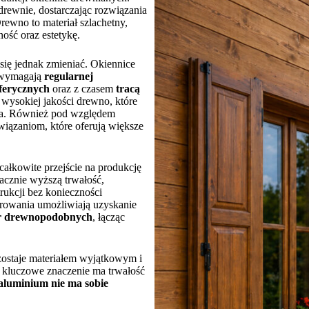
drewnie, dostarczając rozwiązania
ewno to materiał szlachetny,
ność oraz estetykę.
się jednak zmieniać. Okiennice
, wymagają
regularnej
ferycznych
oraz z czasem
tracą
wysokiej jakości drewno, które
lata. Również pod względem
ązaniom, które oferują większe
ałkowite przejście na produkcję
acznie wyższą trwałość,
rukcji bez konieczności
erowania umożliwiają uzyskanie
tur drewnopodobnych
, łącząc
ozostaje materiałem wyjątkowym i
 kluczowe znaczenie ma trwałość
aluminium nie ma sobie