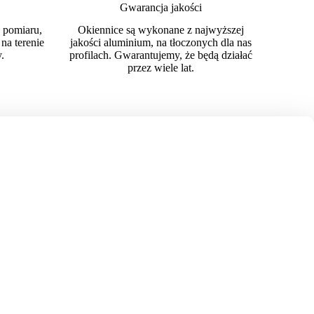
Gwarancja jakości
 pomiaru,
Okiennice są wykonane z najwyższej
na terenie
jakości aluminium, na tłoczonych dla nas
.
profilach. Gwarantujemy, że będą działać
przez wiele lat.
w. Oferujemy fachowe doradztwo i sprawną realizację