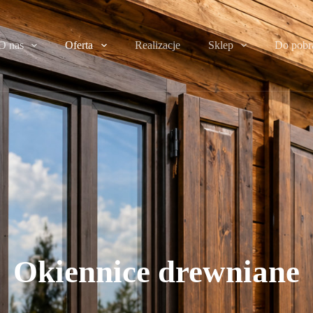
O nas
Oferta
Realizacje
Sklep
Do pobr
Okiennice drewniane