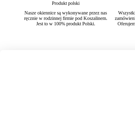
Produkt polski
Nasze okiennice są wykonywane przez nas
Wszystki
ręcznie w rodzinnej firmie pod Koszalinem.
zamówienie
Jest to w 100% produkt Polski.
Oferujem
Posiadamy ponad 20 lat doświadczenia i setki udany