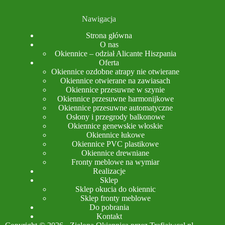
Nawigacja
Strona główna
O nas
Okiennice – odział Alicante Hiszpania
Oferta
Okiennice ozdobne atrapy nie otwierane
Okiennice otwierane na zawiasach
Okiennice przesuwne w szynie
Okiennice przesuwne harmonijkowe
Okiennice przesuwne automatyczne
Osłony i przegrody balkonowe
Okiennice genewskie włoskie
Okiennice łukowe
Okiennice PVC plastikowe
Okiennice drewniane
Fronty meblowe na wymiar
Realizacje
Sklep
Sklep okucia do okiennic
Sklep fronty meblowe
Do pobrania
Kontakt