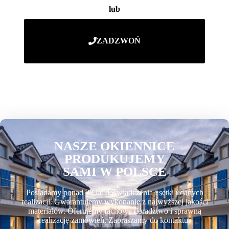
lub
ZADZWOŃ
NASZE OKIENNICE
PRODUKUJEMY
SAMI W POLSCE
Posiadamy ponad 20 lat doświadczenia i setki udanych
realizacji. Gwarantujemy wykonanie z najwyższej jakości
materiałów. Oferujemy fachowe doradztwo i sprawną
realizację zamówień. Zapraszamy do kontaktu.