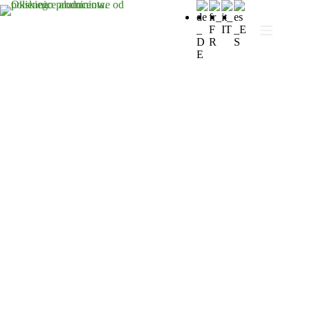
Zapraszamy
do kontaktu
Zapewniamy fachowe doradztwo i najwyższą jakość.
Jesteśmy polskim producentem z ponad 20 letnią historią.
Posiadamy setki pozytywnych opinii i realizacji w Polsce i
na świecie. Nie mają Państwo pewności co do
asortymentu? Z chęcią doradzimy.