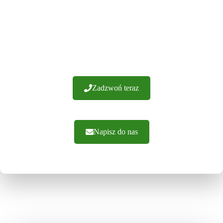
SAMI W POLSCE
Posiadamy ponad 20 lat doświadczenia i setki udanych
realizacji. Gwarantujemy wykonanie z najwyższej jakości
materiałów. Oferujemy fachowe doradztwo i sprawną
realizację zamówień. Zapraszamy do kontaktu.
Zadzwoń teraz
Napisz do nas