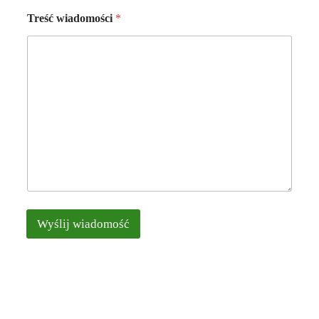
i
Treść wiadomości
*
l
*
Wyślij wiadomość