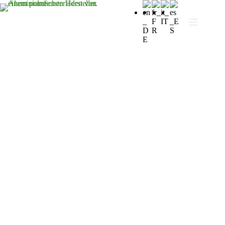
Bitte besuchen Sie
zu kontaktieren
Wir bieten kompetente Beratung und höchste Qualität. Wir
sind ein polnischer Hersteller mit einer über 20-jährigen
Geschichte. Wir haben Hunderte von positiven
Bewertungen und Implementierungen in Polen und
weltweit. Sind Sie unsicher, was unsere Produktpalette
angeht? Wir werden Sie gerne beraten.