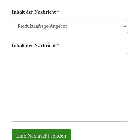
M
a
Inhalt der Nachricht
*
i
l
A
d
r
e
Inhalt der Nachricht
*
s
s
e
*
Eine Nachricht senden