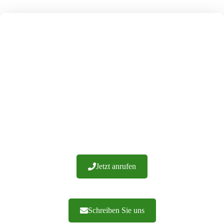
UNSERE FENSTERLÄDEN
WERDEN HERGESTELLT
ALLEIN IN POLEN
Wir haben über 20 Jahre Erfahrung und hunderte von
erfolgreichen Implementierungen. Wir garantieren die
Verarbeitung von Materialien höchster Qualität. Wir bieten
Ihnen fachkundige Beratung und eine effiziente
Auftragsabwicklung. Zögern Sie nicht, uns zu
kontaktieren.
Jetzt anrufen
Schreiben Sie uns