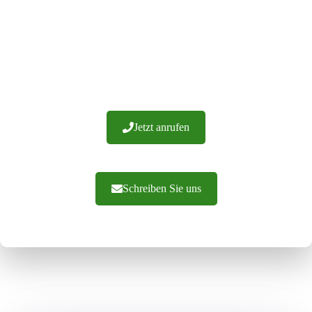
Wir haben über 20 Jahre Erfahrung und hunderte von
erfolgreichen Implementierungen. Wir garantieren die
Verarbeitung von Materialien höchster Qualität. Wir bieten
Ihnen fachkundige Beratung und eine effiziente
Auftragsabwicklung. Zögern Sie nicht, uns zu
kontaktieren.
Jetzt anrufen
Schreiben Sie uns