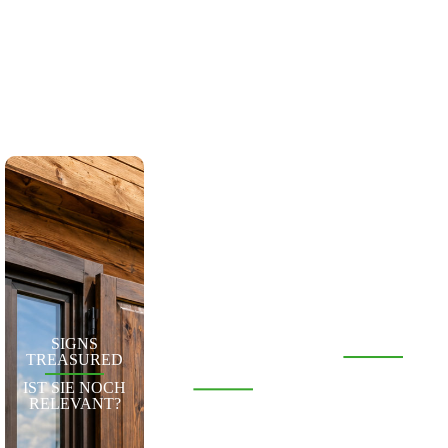
MÖBELFRONT
MOSKITIERS
SIGNS
EN
TREASURED
FEST,
MASSNAHME
EINZIEHBAR,
IST SIE NOCH
FÜR KÜCHEN,
ROLLEND,
RELEVANT?
SCHRÄNKE
GLEITEND
ODER