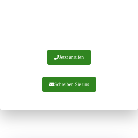
Wir haben über 20 Jahre Erfahrung und hunderte von
erfolgreichen Implementierungen. Wir garantieren die
Verarbeitung von Materialien höchster Qualität. Wir bieten
Ihnen fachkundige Beratung und eine effiziente
Auftragsabwicklung. Zögern Sie nicht, uns zu
kontaktieren.
Jetzt anrufen
Schreiben Sie uns