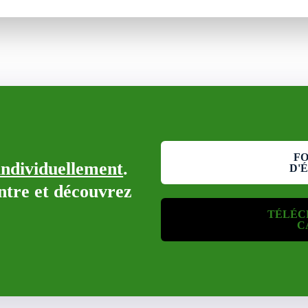
F
individuellement
.
D'
ontre et découvrez
TÉLÉC
C