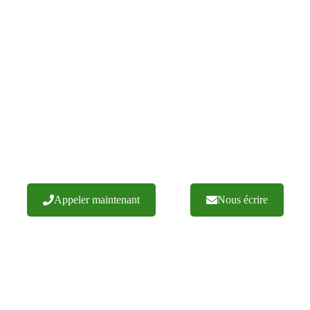
NOS VOLETS SONT FABRIQUÉS
SEUL EN POLOGNE
es de réalisations réussies. Nous garantissons un travail soigné avec de
d'experts et une exécution efficace des commandes. N'hésitez pas à nous 
Appeler maintenant
Nous écrire