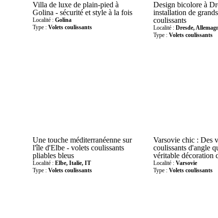
Villa de luxe de plain-pied à
Design bicolore à Dr
Golina - sécurité et style à la fois
installation de grands
coulissants
Localité :
Golina
Type :
Volets coulissants
Localité :
Dresde, Allemag
Type :
Volets coulissants
Une touche méditerranéenne sur
Varsovie chic : Des v
l'île d'Elbe - volets coulissants
coulissants d'angle q
pliables bleus
véritable décoration 
Localité :
Elbe, Italie, IT
Localité :
Varsovie
Type :
Volets coulissants
Type :
Volets coulissants