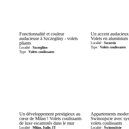
Fonctionnalité et couleur
Un accent audacieux 
audacieuse à Szczegliny - volets
Volets en aluminium
pliants
Localité :
Szczecin
Type :
Volets coulissants
Localité :
Szczeglino
Type :
Volets coulissants
Un développement prestigieux au
Appartements moder
cœur de Milan ! Volets coulissants
Swinoujscie avec sy
de luxe escamotés dans le mur
volets coulissants
Localité :
Milan, Italie, IT
Localité :
Świnoujście