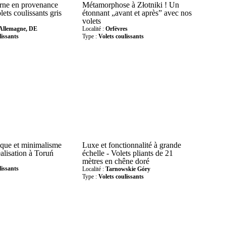
rne en provenance
Métamorphose à Złotniki ! Un
lets coulissants gris
étonnant „avant et après” avec nos
volets
 Allemagne, DE
Localité :
Orfèvres
lissants
Type :
Volets coulissants
ique et minimalisme
Luxe et fonctionnalité à grande
éalisation à Toruń
échelle - Volets pliants de 21
mètres en chêne doré
lissants
Localité :
Tarnowskie Góry
Type :
Volets coulissants