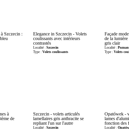
à Szczecin :
Elegance in Szczecin - Volets
Façade modern
 bleu
coulissants avec intérieurs
de la lumière 
contrastés
gris clair
Localité :
Szczecin
Localité :
Poznan
Type :
Volets coulissants
Type :
Volets cou
nes à
Szczecin - volets articulés
Opatówek - v
stème de
lamellaires gris anthracite se
lames d'alum
repliant l'un sur l'autre
fonction des 
Localité :
Szczecin
Localité :
Opató