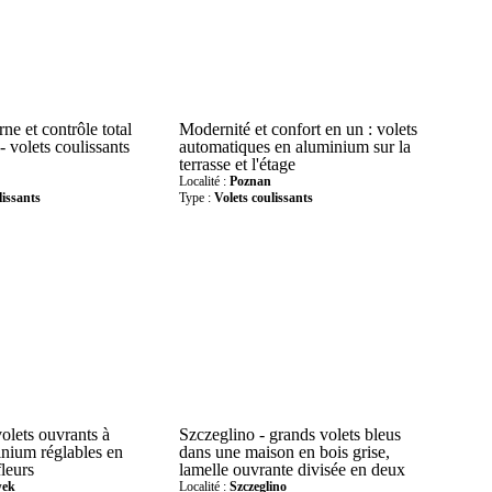
e et contrôle total
Modernité et confort en un : volets
- volets coulissants
automatiques en aluminium sur la
terrasse et l'étage
Localité :
Poznan
lissants
Type :
Volets coulissants
olets ouvrants à
Szczeglino - grands volets bleus
inium réglables en
dans une maison en bois grise,
fleurs
lamelle ouvrante divisée en deux
wek
Localité :
Szczeglino