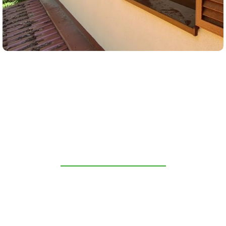
L'OUVERTURE DES VOLETS
SUR LES HINGES
Les plus populaires
le type classique de volets