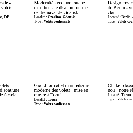
esde -
Modernité avec une touche
Design mode
 volets
maritime - réalisation pour le
de Berlin - vo
centre naval de Gdansk
clair
ne, DE
Localité :
Czarlina, Gdansk
Localité :
Berlin,
Type :
Volets coulissants
Type :
Volets cou
olets
Grand format et minimalisme
Clinker class
ui sont une
moderne des volets - mise en
noir - notre r
de façade
œuvre à Toruń
Localité :
Torun
Type :
Volets cou
Localité :
Torun
Type :
Volets coulissants