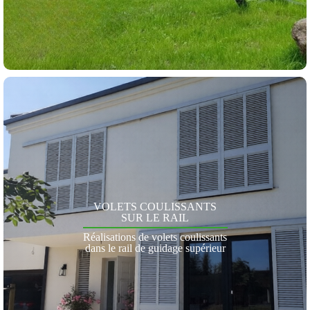
VOLETS COULISSANTS
SUR LE RAIL
Réalisations de volets coulissants
dans le rail de guidage supérieur