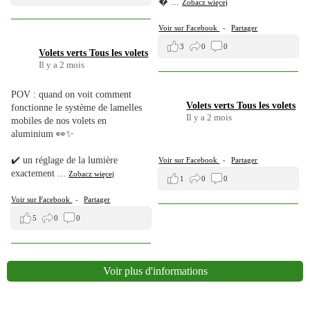

...
Zobacz więcej
.
Voir sur Facebook
-
Partager
3
0
0
Volets verts Tous les volets
Il y a 2 mois
POV : quand on voit comment
Volets verts Tous les volets
fonctionne le système de lamelles
Il y a 2 mois
mobiles de nos volets en
aluminium 👀✨
.
✔️ un réglage de la lumière
Voir sur Facebook
-
Partager
exactement
...
Zobacz więcej
1
0
0
.
Voir sur Facebook
-
Partager
5
0
0
Voir plus d'informations