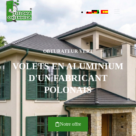
OBTURATEUR VERT
VOLETS EN ALUMINIUM
D'UN FABRICANT
POLONAIS
Notre offre