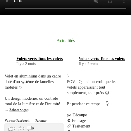
Actualités
Volets verts Tous les volets
Volets verts Tous les volets
Il y a 2 mois
Il y a 2 mois
Volet en aluminium dans un cadre
}
doté d'un système de lamelles
POV : Quand on croit que les
mobiles ✨
volets apparaissent tout
simplement, tout prêts 😅
Un design moderne, un contrôle
total de la lumière et de l'intimité
Et pendant ce temps… 👇
...
Zobacz więcej
.
✂️ Découpe
⚙️ Fraisage
Voir sur Facebook
-
Partager
📏 Traitement
0
0
0