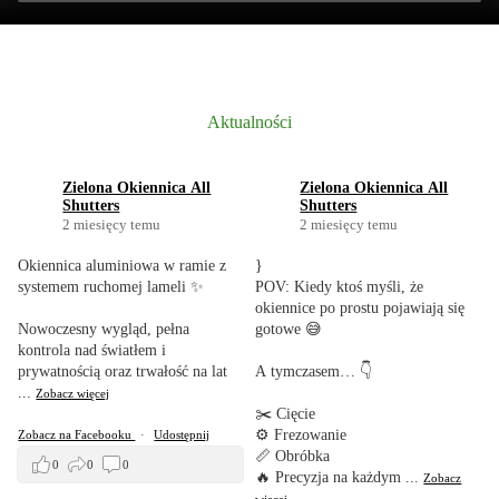
Aktualności
Zielona Okiennica All
Zielona Okiennica All
Shutters
Shutters
2 miesięcy temu
2 miesięcy temu
Okiennica aluminiowa w ramie z
}
systemem ruchomej lameli ✨
POV: Kiedy ktoś myśli, że
okiennice po prostu pojawiają się
Nowoczesny wygląd, pełna
gotowe 😅
kontrola nad światłem i
prywatnością oraz trwałość na lat
A tymczasem… 👇
...
Zobacz więcej
✂️ Cięcie
⚙️ Frezowanie
Zobacz na Facebooku
·
Udostępnij
📏 Obróbka
0
0
0
🔥 Precyzja na każdym
...
Zobacz