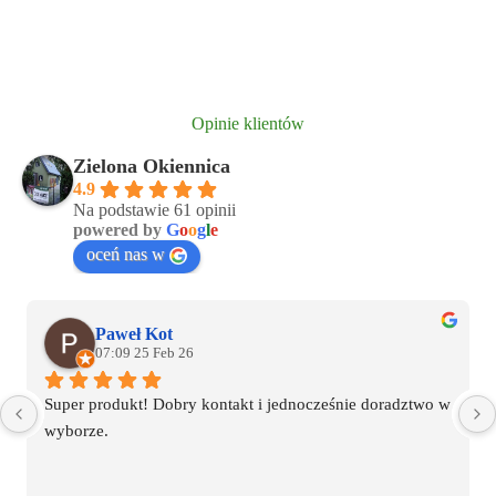
Opinie klientów
Zielona Okiennica
4.9
Na podstawie 61 opinii
powered by
G
o
o
g
l
e
oceń nas w
Paweł Kot
07:09 25 Feb 26
Super produkt! Dobry kontakt i jednocześnie doradztwo w 
wyborze.