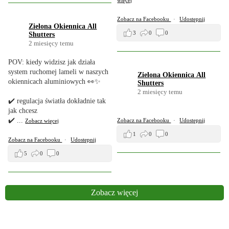
więcej
Zobacz na Facebooku
·
Udostępnij
Zielona Okiennica All
3
0
0
Shutters
2 miesięcy temu
POV: kiedy widzisz jak działa
system ruchomej lameli w naszych
Zielona Okiennica All
okiennicach aluminiowych 👀✨
Shutters
2 miesięcy temu
✔️ regulacja światła dokładnie tak
jak chcesz
✔️
...
Zobacz na Facebooku
·
Udostępnij
Zobacz więcej
1
0
0
Zobacz na Facebooku
·
Udostępnij
5
0
0
Zobacz więcej