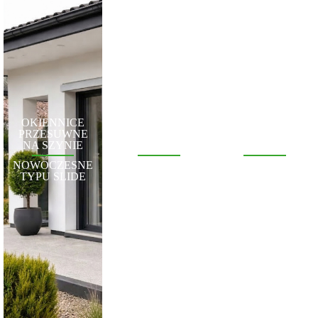
OKIENNICE
OKIENNICE
OKIENNICE
PRZESUWNE
GENEWSKIE
ŁUKOWE
NA SZYNIE
WŁOSKIE
METRA
NOWOCZESNE
POŁOWA
ŁĄCZĄ
TYPU SLIDE
OKIENNICY
ELEGANCJĘ Z
UCHYLANA
KUNSZTEM
DOŁEM
WYKONANIA