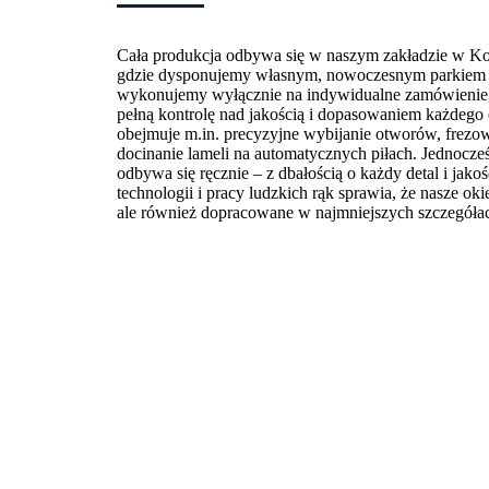
Cała produkcja odbywa się w naszym zakładzie w K
gdzie dysponujemy własnym, nowoczesnym parkiem
wykonujemy wyłącznie na indywidualne zamówienie
pełną kontrolę nad jakością i dopasowaniem każdego 
obejmuje m.in. precyzyjne wybijanie otworów, frezo
docinanie lameli na automatycznych piłach. Jednocześ
odbywa się ręcznie – z dbałością o każdy detal i jak
technologii i pracy ludzkich rąk sprawia, że nasze okie
ale również dopracowane w najmniejszych szczegóła