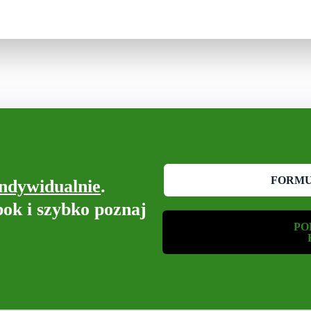
FORM
indywidualnie
.
bok i szybko poznaj
PO