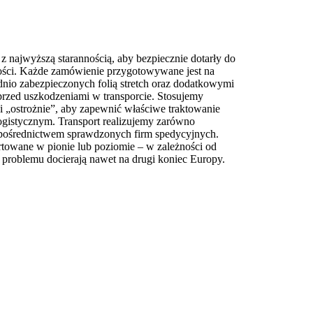
 najwyższą starannością, aby bezpiecznie dotarły do
głości. Każde zamówienie przygotowywane jest na
dnio zabezpieczonych folią stretch oraz dodatkowymi
rzed uszkodzeniami w transporcie. Stosujemy
ki „ostrożnie”, aby zapewnić właściwe traktowanie
logistycznym. Transport realizujemy zarówno
 pośrednictwem sprawdzonych firm spedycyjnych.
towane w pionie lub poziomie – w zależności od
 problemu docierają nawet na drugi koniec Europy.