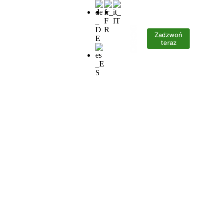
Zadzwoń
ania
Kontakt
teraz
ki producent