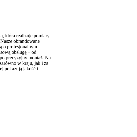
 która realizuje pomiary
y. Nasze obrandowane
ą o profesjonalnym
ksową obsługę – od
 po precyzyjny montaż. Na
arówno w kraju, jak i za
iej pokazują jakość i