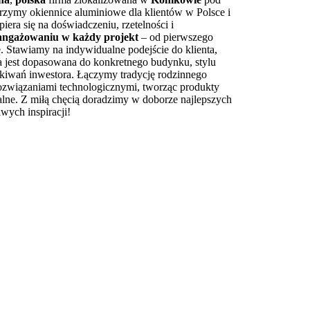
orzymy okiennice aluminiowe dla klientów w Polsce i
iera się na doświadczeniu, rzetelności i
angażowaniu w każdy projekt
– od pierwszego
ę. Stawiamy na indywidualne podejście do klienta,
ja jest dopasowana do konkretnego budynku, stylu
ekiwań inwestora. Łączymy tradycję rodzinnego
ozwiązaniami technologicznymi, tworząc produkty
nalne. Z miłą chęcią doradzimy w doborze najlepszych
awych inspiracji!