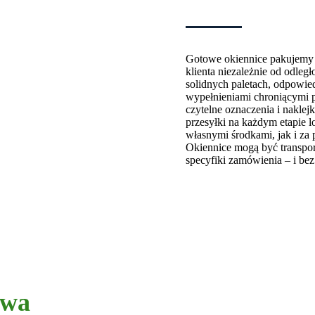
Gotowe okiennice pakujemy z
klienta niezależnie od odle
solidnych paletach, odpowie
wypełnieniami chroniącymi p
czytelne oznaczenia i naklej
przesyłki na każdym etapie 
własnymi środkami, jak i za
Okiennice mogą być transpor
specyfiki zamówienia – i bez
owa