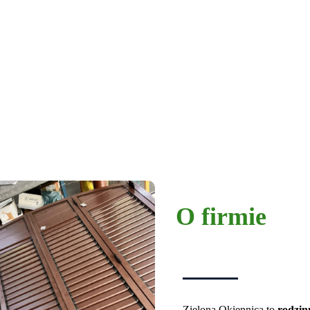
O firmie
Zielona Okiennica to
rodzin