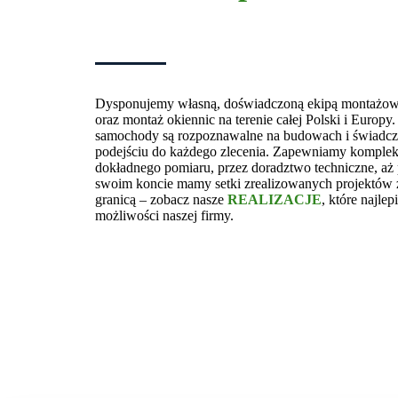
Dysponujemy własną, doświadczoną ekipą montażową,
oraz montaż okiennic na terenie całej Polski i Europ
samochody są rozpoznawalne na budowach i świadcz
podejściu do każdego zlecenia. Zapewniamy komple
dokładnego pomiaru, przez doradztwo techniczne, aż
swoim koncie mamy setki zrealizowanych projektów z
granicą – zobacz nasze
REALIZACJE
, które najlep
możliwości naszej firmy.