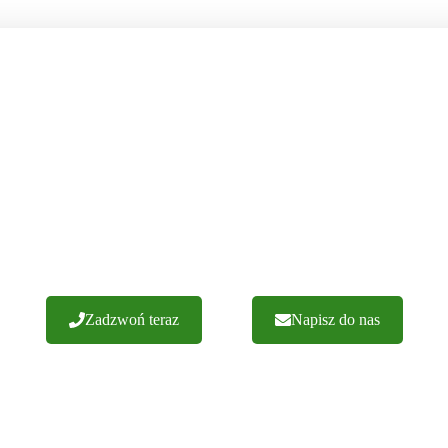
NASZE OKIENNICE PRODUKUJEMY
SAMI W POLSCE
ch realizacji. Gwarantujemy wykonanie z najwyższej jakości materiałó
zamówień. Zapraszamy do kontaktu.
Zadzwoń teraz
Napisz do nas