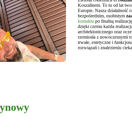
Koszalinem. To tu od lat tw
Europie. Nasza działalność op
bezpośrednim, osobistym
za
kontaktu
po finalną realizacj
dzięki czemu każda realizac
architektonicznego oraz ocz
rzemiosła z nowoczesnymi r
trwałe, estetyczne i funkcjo
rozwiązań i znalezieniu ciek
zynowy