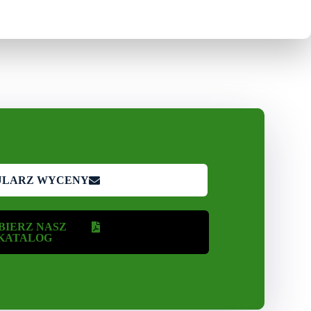
ULARZ WYCENY
BIERZ NASZ
KATALOG