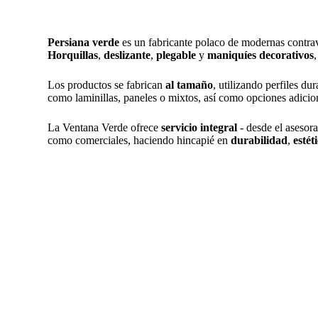
Persiana verde
es un fabricante polaco de modernas contrav
Horquillas
,
deslizante
,
plegable
y
maniquíes decorativos
Los productos se fabrican
al tamaño
, utilizando perfiles du
como laminillas, paneles o mixtos, así como opciones adicion
La Ventana Verde ofrece
servicio integral
- desde el asesora
como comerciales, haciendo hincapié en
durabilidad
,
estét