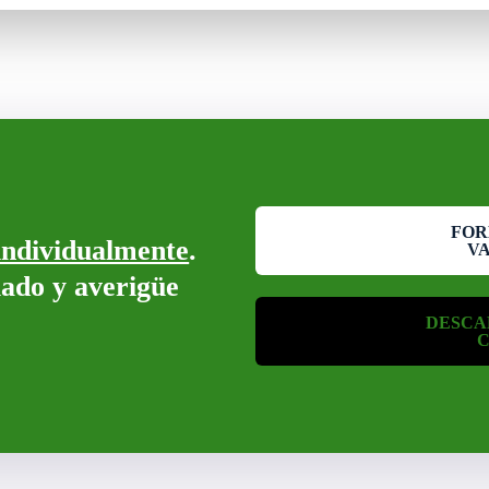
FOR
individualmente
.
V
 lado y averigüe
DESCA