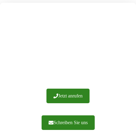
UNSERE FENSTERLÄDEN
WERDEN HERGESTELLT
ALLEIN IN POLEN
Wir haben über 20 Jahre Erfahrung und hunderte von
erfolgreichen Implementierungen. Wir garantieren die
Verarbeitung von Materialien höchster Qualität. Wir bieten
Ihnen fachkundige Beratung und eine effiziente
Auftragsabwicklung. Zögern Sie nicht, uns zu
kontaktieren.
Jetzt anrufen
Schreiben Sie uns