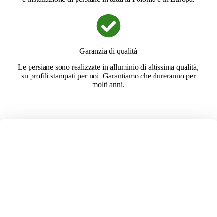
Garanzia di qualità
Le persiane sono realizzate in alluminio di altissima qualità,
su profili stampati per noi. Garantiamo che dureranno per
molti anni.
LE NOSTRE PERSIANE SONO
PRODOTTE
SOLI IN POLONIA
Abbiamo oltre 20 anni di esperienza e centinaia di
realizzazioni di successo. Garantiamo una lavorazione con
materiali di altissima qualità. Offriamo una consulenza
esperta e un'esecuzione efficiente degli ordini. Vi