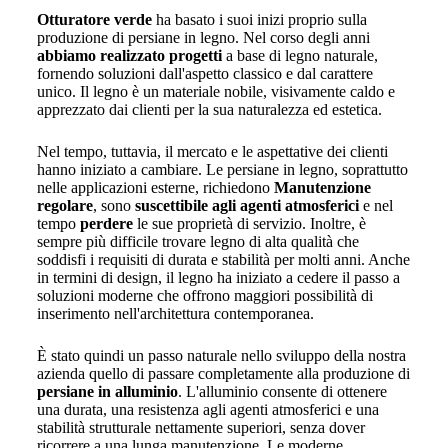
Otturatore verde
ha basato i suoi inizi proprio sulla
produzione di persiane in legno. Nel corso degli anni
abbiamo realizzato progetti
a base di legno naturale,
fornendo soluzioni dall'aspetto classico e dal carattere
unico. Il legno è un materiale nobile, visivamente caldo e
apprezzato dai clienti per la sua naturalezza ed estetica.
Nel tempo, tuttavia, il mercato e le aspettative dei clienti
hanno iniziato a cambiare. Le persiane in legno, soprattutto
nelle applicazioni esterne, richiedono
Manutenzione
regolare
, sono
suscettibile agli agenti atmosferici
e nel
tempo
perdere
le sue proprietà di servizio. Inoltre, è
sempre più difficile trovare legno di alta qualità che
soddisfi i requisiti di durata e stabilità per molti anni. Anche
in termini di design, il legno ha iniziato a cedere il passo a
soluzioni moderne che offrono maggiori possibilità di
inserimento nell'architettura contemporanea.
È stato quindi un passo naturale nello sviluppo della nostra
azienda quello di passare completamente alla produzione di
persiane in alluminio
. L'alluminio consente di ottenere
una durata, una resistenza agli agenti atmosferici e una
stabilità strutturale nettamente superiori, senza dover
ricorrere a una lunga manutenzione. Le moderne