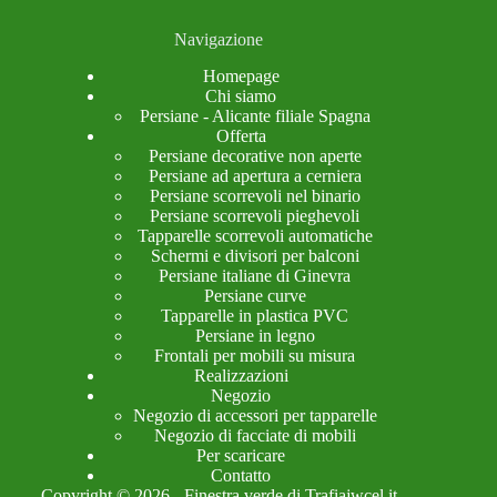
Navigazione
Homepage
Chi siamo
Persiane - Alicante filiale Spagna
Offerta
Persiane decorative non aperte
Persiane ad apertura a cerniera
Persiane scorrevoli nel binario
Persiane scorrevoli pieghevoli
Tapparelle scorrevoli automatiche
Schermi e divisori per balconi
Persiane italiane di Ginevra
Persiane curve
Tapparelle in plastica PVC
Persiane in legno
Frontali per mobili su misura
Realizzazioni
Negozio
Negozio di accessori per tapparelle
Negozio di facciate di mobili
Per scaricare
Contatto
Copyright © 2026 - Finestra verde di
Trafiajwcel.it