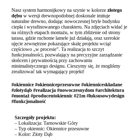
Nasz system harmonijkowy na szynie w kolorze
złotego
dębu
w wersji drewnopodobnej doskonale imituje
naturalne drewno, dodając nowoczesnej bryle budynku
ciepła i wyrafinowanego charakteru. Na zdjęciach widać je
na różnych etapach montażu, w tym zbliżenie od strony
tarasu, gdzie ruchome lamele już działają, oraz szerokie
ujęcie zewnętrzne pokazujące skalę projektu wciąż
częściowo „w procesie”. Ta realizacja to szczyt
funkcjonalności, pozwalający na precyzyjne zarządzanie
słońcem i prywatnością przy zachowaniu
minimalistycznego designu. Cieszymy się, że mogliśmy
zrealizować tak wymagający projekt!
#okiennice #okienniceprzesuwne #okienniceskładane
#złotydąb #realizacja #nowoczesnydom #architektura
#montaż #producentokiennic #21m #luksusowydesign
#funkcjonalność
Szczegóły projektu:
– Lokalizacja: Tarnowskie Góry
– Typ okiennic: Okiennice przesuwne
– Kolor: Złoty Dąb