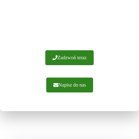
SAMI W POLSCE
Posiadamy ponad 20 lat doświadczenia i setki udanych
realizacji. Gwarantujemy wykonanie z najwyższej jakości
materiałów. Oferujemy fachowe doradztwo i sprawną
realizację zamówień. Zapraszamy do kontaktu.
Zadzwoń teraz
Napisz do nas