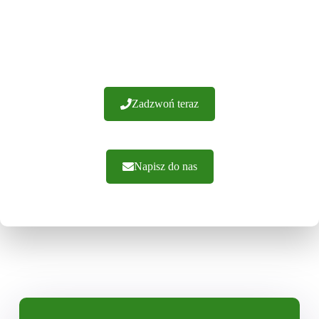
Posiadamy ponad 20 lat doświadczenia i setki udanych
realizacji. Gwarantujemy wykonanie z najwyższej jakości
materiałów. Oferujemy fachowe doradztwo i sprawną
realizację zamówień. Zapraszamy do kontaktu.
Zadzwoń teraz
Napisz do nas