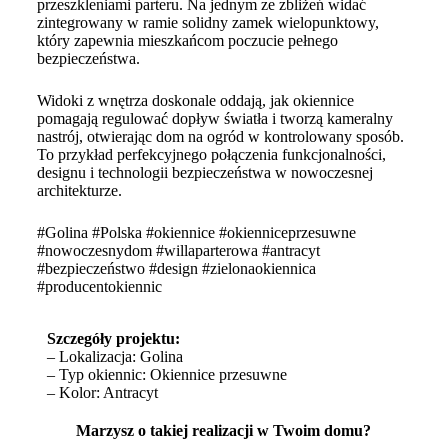
przeszkleniami parteru. Na jednym ze zbliżeń widać
zintegrowany w ramie solidny zamek wielopunktowy,
który zapewnia mieszkańcom poczucie pełnego
bezpieczeństwa.
Widoki z wnętrza doskonale oddają, jak okiennice
pomagają regulować dopływ światła i tworzą kameralny
nastrój, otwierając dom na ogród w kontrolowany sposób.
To przykład perfekcyjnego połączenia funkcjonalności,
designu i technologii bezpieczeństwa w nowoczesnej
architekturze.
#Golina #Polska #okiennice #okienniceprzesuwne
#nowoczesnydom #willaparterowa #antracyt
#bezpieczeństwo #design #zielonaokiennica
#producentokiennic
Szczegóły projektu:
– Lokalizacja: Golina
– Typ okiennic: Okiennice przesuwne
– Kolor: Antracyt
Marzysz o takiej realizacji w Twoim domu?