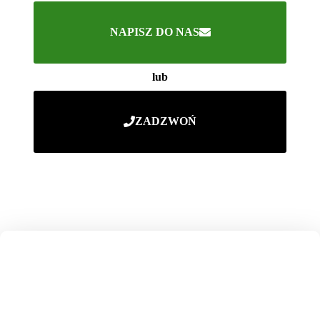
NAPISZ DO NAS
lub
ZADZWOŃ
NASZE OKIENNICE
PRODUKUJEMY
SAMI W POLSCE