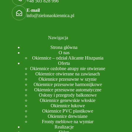
+48 503 828 996
E-mail
info@zielonaokiennica.pl
Nawigacja
Strona główna
O nas
Okiennice – odział Alicante Hiszpania
Oferta
Okiennice ozdobne atrapy nie otwierane
Okiennice otwierane na zawiasach
Okiennice przesuwne w szynie
Okiennice przesuwne harmonijkowe
Okiennice przesuwne automatyczne
Osłony i przegrody balkonowe
Okiennice genewskie włoskie
Okiennice łukowe
Okiennice PVC plastikowe
Okiennice drewniane
Fronty meblowe na wymiar
Realizacje