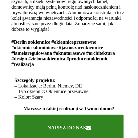
szynach, a dzięki systemowi regulowanych lamel,
domownicy mają pełną kontrolę nad nasłonecznieniem i
prywatnością we wnętrzach. Aluminiowa konstrukcja to z
kolei gwarancja niezawodności i odporności na warunki
atmosferyczne przez długie lata. Zobaczcie sami, jak
dobrze to wygląda!
#Berlin #okiennice #okienniceprzesuwne
#okiennicealuminiowe #jasnoszareokiennice
#lamelaregulowana #oknatarasowe #architektura
#design #zielonaokiennica #producentokiennic
#realizacja
Szczegóły projektu:
– Lokalizacja: Berlin, Niemcy, DE
– Typ okiennic: Okiennice przesuwne
– Kolor: Szary
Marzysz o takiej realizacji w Twoim domu?
NAPISZ DO NAS