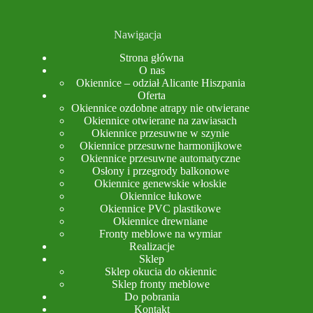
Nawigacja
Strona główna
O nas
Okiennice – odział Alicante Hiszpania
Oferta
Okiennice ozdobne atrapy nie otwierane
Okiennice otwierane na zawiasach
Okiennice przesuwne w szynie
Okiennice przesuwne harmonijkowe
Okiennice przesuwne automatyczne
Osłony i przegrody balkonowe
Okiennice genewskie włoskie
Okiennice łukowe
Okiennice PVC plastikowe
Okiennice drewniane
Fronty meblowe na wymiar
Realizacje
Sklep
Sklep okucia do okiennic
Sklep fronty meblowe
Do pobrania
Kontakt