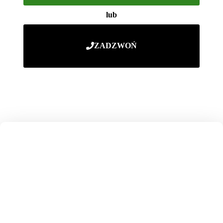
lub
ZADZWOŃ
NASZE OKIENNICE
PRODUKUJEMY
SAMI W POLSCE
Posiadamy ponad 20 lat doświadczenia i setki udanych
realizacji. Gwarantujemy wykonanie z najwyższej jakości
materiałów. Oferujemy fachowe doradztwo i sprawną
realizację zamówień. Zapraszamy do kontaktu.