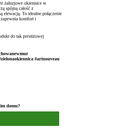
ze żaluzjowe okiennice w
zą spójną całość z
ą elewacją. To idealne połączenie
 zapewnia komfort i
dukt do tak prestiżowej
 #chowanewmur
zielonaokiennica #artnouveau
woim domu?