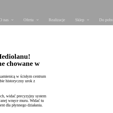
O nas
Oferta
Realizacje
Sklep
Do pobr
Mediolanu!
ne chowane w
kamienicą w ścisłym centrum
ie historyczny urok z
ch, widać precyzyjny system
anej wnęce muru. Widać tu
nt dla płynnego działania.