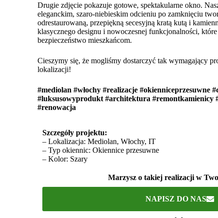
Drugie zdjęcie pokazuje gotowe, spektakularne okno. Nas
eleganckim, szaro-niebieskim odcieniu po zamknięciu twor
odrestaurowaną, przepiękną secesyjną kratą kutą i kamienn
klasycznego designu i nowoczesnej funkcjonalności, które
bezpieczeństwo mieszkańcom.
Cieszymy się, że mogliśmy dostarczyć tak wymagający pro
lokalizacji!
#mediolan #włochy #realizacje #okienniceprzesuwne
#luksusowyprodukt #architektura #remontkamienicy #
#renowacja
Szczegóły projektu:
– Lokalizacja: Mediolan, Włochy, IT
– Typ okiennic: Okiennice przesuwne
– Kolor: Szary
Marzysz o takiej realizacji w T
NAPISZ DO NAS