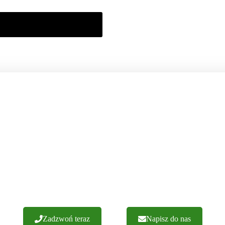
NASZE OKIENNICE PRODUKUJEMY
SAMI W POLSCE
ch realizacji. Gwarantujemy wykonanie z najwyższej jakości materiałó
zamówień. Zapraszamy do kontaktu.
Zadzwoń teraz
Napisz do nas