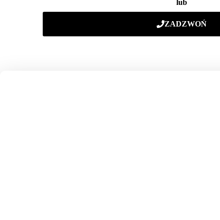
lub
ZADZWOŃ
Posiadamy ponad 20 lat doświadczenia i setki udany